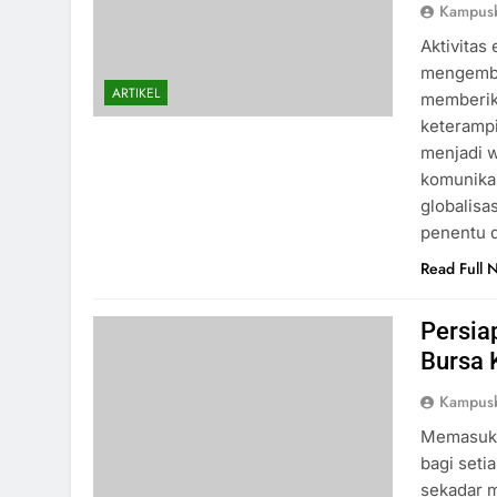
Kampus
Aktivitas
mengemba
ARTIKEL
memberik
keterampil
menjadi 
komunikas
globalis
penentu 
Read Full 
Persia
Bursa 
Kampus
Memasuki 
bagi seti
sekadar 