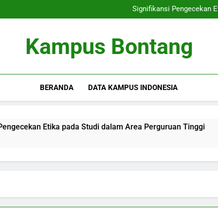
Perkembangan Karier 
Signifikansi Pengecekan E
Terobosan Blended Pembelaj
Dari Laboratorium 
Perkembangan Karier 
Kampus Bontang
Signifikansi Pengecekan E
Terobosan Blended Pembelaj
Dari Laboratorium 
BERANDA
DATA KAMPUS INDONESIA
n Etika pada Studi dalam Area Perguruan Tinggi
Terobos
3 Months 