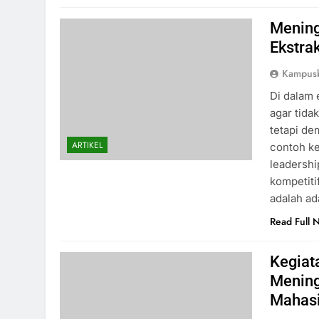
Meningk
Ekstra
Kampus
Di dalam 
agar tid
tetapi d
ARTIKEL
contoh k
leadershi
kompetiti
adalah a
Read Full 
Kegiat
Mening
Mahas