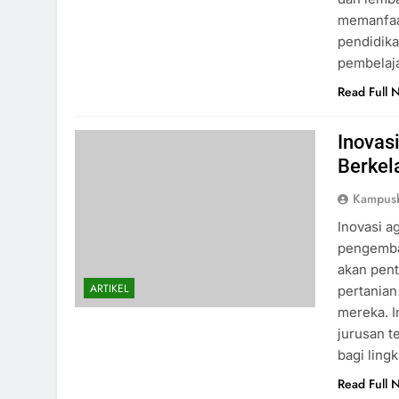
memanfaat
pendidik
pembelaj
Read Full 
Inovas
Berkel
Kampus
Inovasi a
pengemban
akan pent
ARTIKEL
pertanian
mereka. I
jurusan t
bagi ling
Read Full 