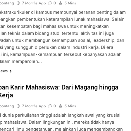
bontang
7 Months Ago
0
5 Mins
 ekstrakurikuler di kampus mempunyai peranan penting dalam
ngkan pembentukan keterampilan lunak mahasiswa. Selain
an kesempatan bagi mahasiswa untuk meningkatkan
an teknis dalam bidang studi tertentu, aktivitas ini juga
wadah untuk membangun kemampuan sosial, leadership, dan
i yang sungguh diperlukan dalam industri kerja. Di era
asi ini, kemampuan-kemampuan tersebut kebanyakan adalah
dalam memperoleh…
News
pan Karir Mahasiswa: Dari Magang hingga
Kerja
bontang
7 Months Ago
0
5 Mins
dunia perkuliahan tinggi adalah langkah awal yang krusial
ap mahasiswa. Dalam lingkungan ini, mereka tidak hanya
mencari ilmu pengetahuan, melainkan juga mengembangkan