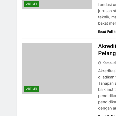
ARTIKEL
fondasi u
jurusan s
teknik, m
bakat me
Read Full 
Akredi
Pelang
Kampus
Akreditas
dijadikan
Tahapan a
ARTIKEL
baik inst
pendidika
pendidikan
dengan ak