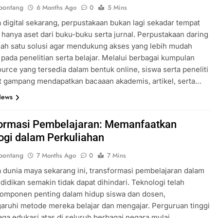
bontang
6 Months Ago
0
5 Mins
 digital sekarang, perpustakaan bukan lagi sekadar tempat
g hanya aset dari buku-buku serta jurnal. Perpustakaan daring
lah satu solusi agar mendukung akses yang lebih mudah
 pada penelitian serta belajar. Melalui berbagai kumpulan
ource yang tersedia dalam bentuk online, siswa serta peneliti
t gampang mendapatkan bacaaan akademis, artikel, serta…
News
ormasi Pembelajaran: Memanfaatkan
ogi dalam Perkuliahan
bontang
7 Months Ago
0
7 Mins
 dunia maya sekarang ini, transformasi pembelajaran dalam
didikan semakin tidak dapat dihindari. Teknologi telah
komponen penting dalam hidup siswa dan dosen,
ruhi metode mereka belajar dan mengajar. Perguruan tinggi
ga edukasi atas di seluruh berbagai negara mulai