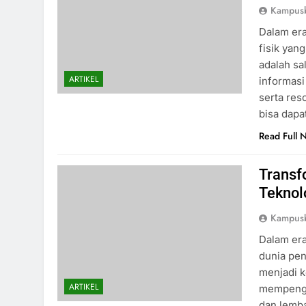
Kampus
Dalam era
fisik yan
adalah sa
ARTIKEL
informasi
serta res
bisa dapa
Read Full 
Transf
Teknol
Kampus
Dalam era
dunia pen
menjadi 
ARTIKEL
mempenga
dan lemba