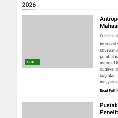
2026
Antrop
Mahas
Kampus
Interaksi
khususny
pembelaja
ARTIKEL
mencari il
budaya, d
kegiatan,
masyarak
Read Full 
Pustak
Peneli