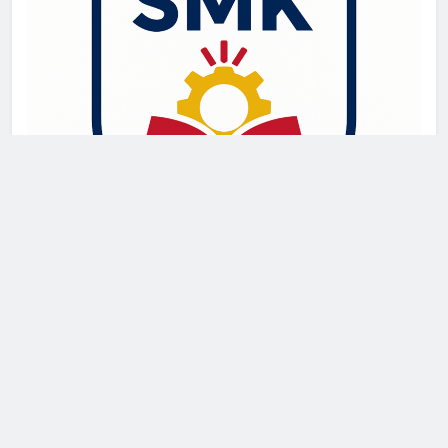
Newsmatic - News WordPress Theme 2026. Powered By
.
BlazeThemes