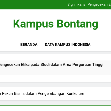
Perkembangan Karier 
Signifikansi Pengecekan E
Terobosan Blended Pembelaj
Dari Laboratorium 
Perkembangan Karier 
Kampus Bontang
Signifikansi Pengecekan E
Terobosan Blended Pembelaj
Dari Laboratorium 
BERANDA
DATA KAMPUS INDONESIA
 Etika pada Studi dalam Area Perguruan Tinggi
Terobos
3 Months 
an Rekan Bisnis dalam Pengembangan Kurikulum