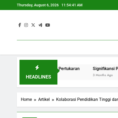
Skip
Thursday, August 6, 2026
11:54:42 AM
to
content
ekan Magang serta Pertukaran
Signifikansi Pengecekan
3 Months Ago
HEADLINES
Home
Artikel
Kolaborasi Pendidikan Tinggi d