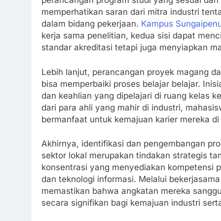
perancangan program studi yang sesuai dan r
memperhatikan saran dari mitra industri ten
dalam bidang pekerjaan.
Kampus Sungaipen
kerja sama penelitian, kedua sisi dapat men
standar akreditasi tetapi juga menyiapkan m
Lebih lanjut, perancangan proyek magang dan 
bisa memperbaiki proses belajar belajar. In
dan keahlian yang dipelajari di ruang kelas
dari para ahli yang mahir di industri, maha
bermanfaat untuk kemajuan karier mereka di 
Akhirnya, identifikasi dan pengembangan pr
sektor lokal merupakan tindakan strategis t
konsentrasi yang menyediakan kompetensi pen
dan teknologi informasi. Melalui bekerjasam
memastikan bahwa angkatan mereka sanggup 
secara signifikan bagi kemajuan industri ser