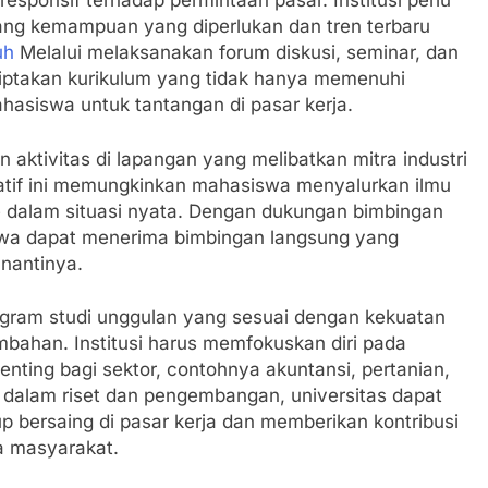
esponsif terhadap permintaan pasar. Institusi perlu
tang kemampuan yang diperlukan dan tren terbaru
uh
Melalui melaksanakan forum diskusi, seminar, dan
ciptakan kurikulum yang tidak hanya memenuhi
ahasiswa untuk tantangan di pasar kerja.
aktivitas di lapangan yang melibatkan mitra industri
isiatif ini memungkinkan mahasiswa menyalurkan ilmu
 ke dalam situasi nyata. Dengan dukungan bimbingan
siswa dapat menerima bimbingan langsung yang
nantinya.
ogram studi unggulan yang sesuai dengan kekuatan
ambahan. Institusi harus memfokuskan diri pada
ting bagi sektor, contohnya akuntansi, pertanian,
a dalam riset dan pengembangan, universitas dapat
bersaing di pasar kerja dan memberikan kontribusi
ta masyarakat.