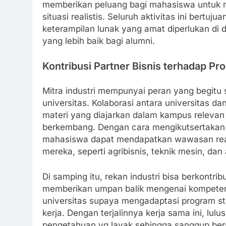
memberikan peluang bagi mahasiswa untuk 
situasi realistis. Seluruh aktivitas ini be
keterampilan lunak yang amat diperlukan di 
yang lebih baik bagi alumni.
Kontribusi Partner Bisnis terhadap P
Mitra industri mempunyai peran yang begitu 
universitas. Kolaborasi antara universitas d
materi yang diajarkan dalam kampus relevan 
berkembang. Dengan cara mengikutsertakan t
mahasiswa dapat mendapatkan wawasan real t
mereka, seperti agribisnis, teknik mesin, dan
Di samping itu, rekan industri bisa berkontr
memberikan umpan balik mengenai kompetens
universitas supaya mengadaptasi program s
kerja. Dengan terjalinnya kerja sama ini, lu
pengetahuan yg layak sehingga sanggup bersa